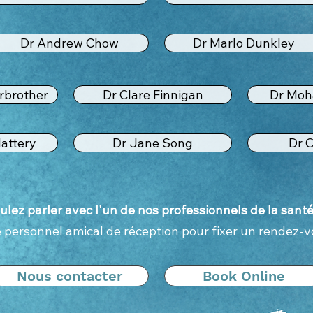
Dr Andrew Chow
Dr Marlo Dunkley
rbrother
Dr Clare Finnigan
Dr Moh
attery
Dr Jane Song
Dr C
ulez parler avec l'un de nos professionnels de la sant
 personnel amical de réception pour fixer un rendez-v
Nous contacter
Book Online