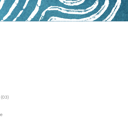
(03)
ie