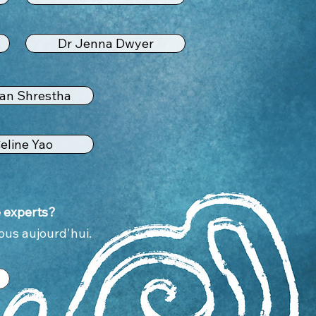
Dr Jenna Dwyer
an Shrestha
eline Yao
é experts?
ous aujourd'hui.