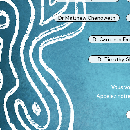
Dr Matthew Chenoweth
Dr Cameron Fai
Dr Timothy Sl
Vous vo
Appelez notre