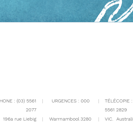
ONE : (03) 5561
|
URGENCES : 000
|
TÉLÉCOPIE : 
2077
5561 2829
196a rue Liebig
|
Warrnambool 3280
|
VIC. Austral